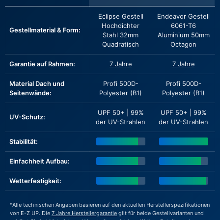
Eclipse Gestell
Endeavor Gestell
Hochdichter
6061-T6
Gestellmaterial & Form:
Stahl 32mm
Aluminium 50mm
Quadratisch
Octagon
Garantie auf Rahmen:
7 Jahre
7 Jahre
Material Dach und
Profi 500D-
Profi 500D-
Seitenwände:
Polyester (B1)
Polyester (B1)
UPF 50+ | 99%
UPF 50+ | 99%
UV-Schutz:
der UV-Strahlen
der UV-Strahlen
Stabilität:
Einfachheit Aufbau:
Wetterfestigkeit:
*Alle technischen Angaben basieren auf den aktuellen Herstellerspezifikationen
von E-Z UP. Die
7 Jahre Herstellergarantie
gilt für beide Gestellvarianten und