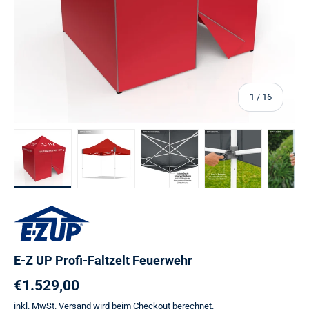
von
1
/
16
Bild 5 in Galerieansicht laden
Bild 6 in Galerieansicht laden
Bild 7 in Galerieansicht laden
Bild 8 in Galerie
Bi
E-Z UP Profi-Faltzelt Feuerwehr
Normaler Preis
€1.529,00
inkl. MwSt.
Versand
wird beim Checkout berechnet.