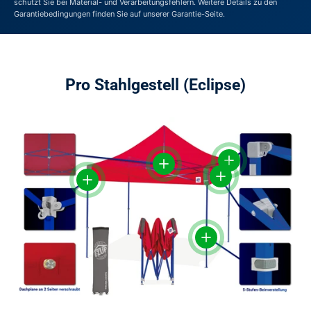
schützt Sie bei Material- und Verarbeitungsfehlern. Weitere Details zu den
Garantiebedingungen finden Sie auf unserer Garantie-Seite.
Pro Stahlgestell (Eclipse)
Einzelheiten anzeig
Einzelheiten anzeigen
Einzelheiten anzeige
Einzelheiten anzeigen
Einzelheiten anzeigen