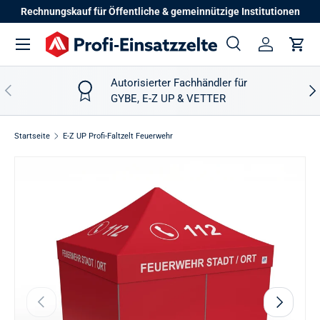
Rechnungskauf für Öffentliche & gemeinnützige Institutionen
Direkt zum Inhalt
Menü
Suche
Einloggen
Eink
Suchen
Suchen
Autorisierter Fachhändler für
Vorherige
Näc
GYBE, E-Z UP & VETTER
Startseite
E-Z UP Profi-Faltzelt Feuerwehr
Bild 1 ist nun in der Galerieansicht verfügbar
Zu Produktinformationen springen
Vorherige
Nächste