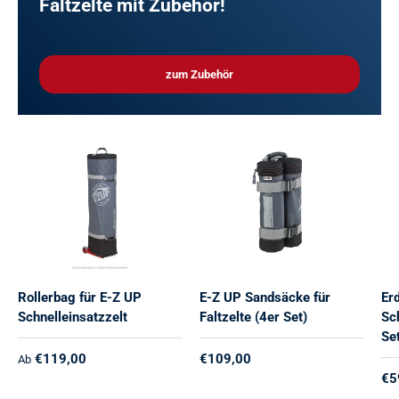
Faltzelte mit Zubehör!
zum Zubehör
Rollerbag für E-Z UP
E-Z UP Sandsäcke für
Er
Schnelleinsatzzelt
Faltzelte (4er Set)
Sc
Se
Normaler Preis
Normaler Preis
€119,00
€109,00
Ab
No
€5